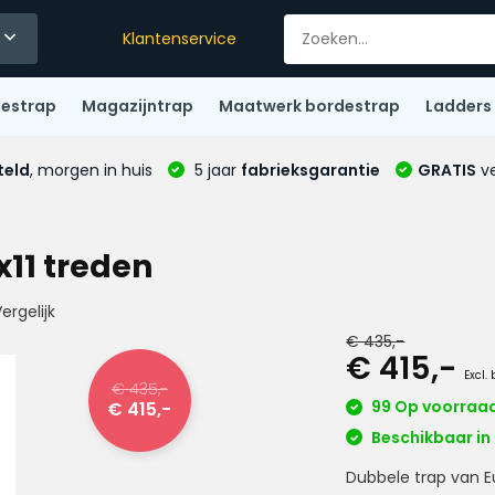
Klantenservice
destrap
Magazijntrap
Maatwerk bordestrap
Ladders
teld
, morgen in huis
5 jaar
fabrieksgarantie
GRATIS
ve
x11 treden
ergelijk
€ 435,-
€ 415,-
Excl.
€ 435,-
99 Op voorraa
€ 415,-
Beschikbaar in 
Dubbele trap van E