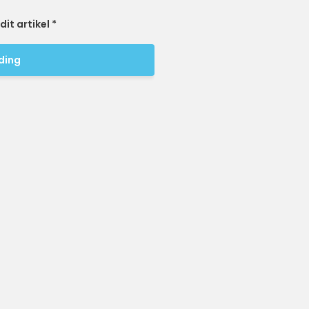
it artikel *
iding