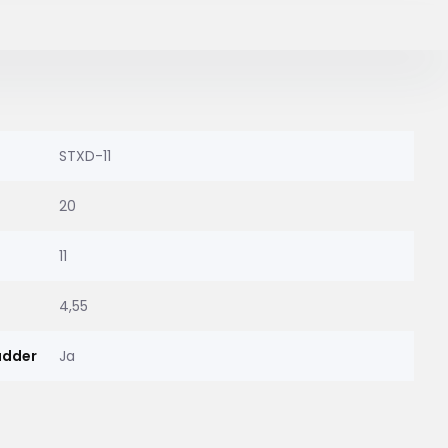
STXD-11
20
11
4,55
adder
Ja