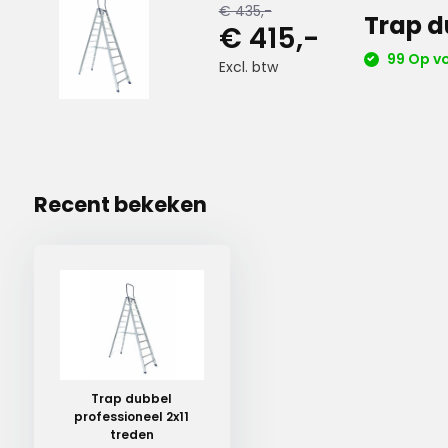
€ 435,-
Trap d
€ 415,-
99 Op v
Excl. btw
Recent bekeken
Trap dubbel
professioneel 2x11
treden