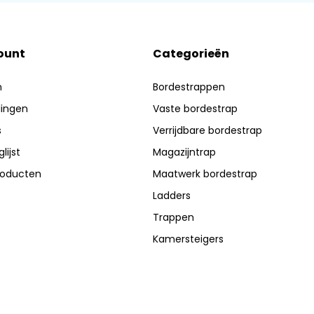
ount
Categorieën
n
Bordestrappen
lingen
Vaste bordestrap
s
Verrijdbare bordestrap
lijst
Magazijntrap
producten
Maatwerk bordestrap
Ladders
Trappen
Kamersteigers