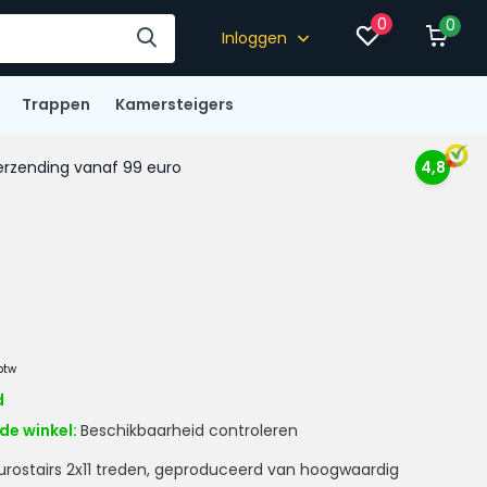
0
0
Inloggen
Trappen
Kamersteigers
rzending vanaf 99 euro
4,8
 btw
d
de winkel:
Beschikbaarheid controleren
urostairs 2x11 treden, geproduceerd van hoogwaardig