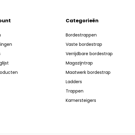
ount
Categorieën
n
Bordestrappen
lingen
Vaste bordestrap
s
Verrijdbare bordestrap
lijst
Magazijntrap
producten
Maatwerk bordestrap
Ladders
Trappen
Kamersteigers