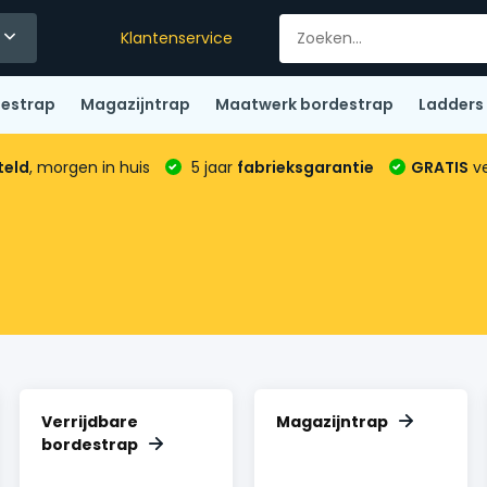
Klantenservice
destrap
Magazijntrap
Maatwerk bordestrap
Ladders
teld
, morgen in huis
5 jaar
fabrieksgarantie
GRATIS
ve
Verrijdbare
Magazijntrap
bordestrap