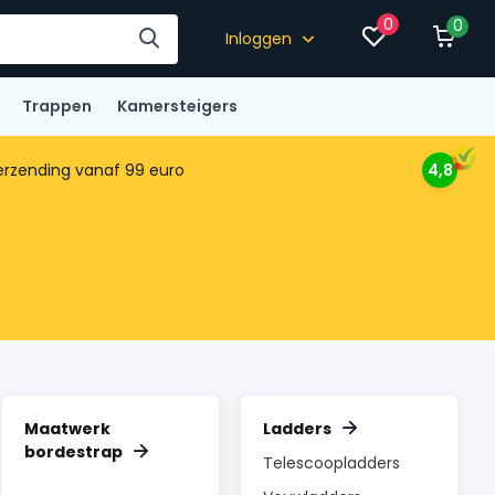
0
0
Inloggen
Trappen
Kamersteigers
rzending vanaf 99 euro
4,8
Maatwerk
Ladders
bordestrap
Telescoopladders