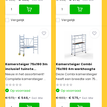
Vergelijk
Vergelijk
Kamersteiger 75x190 3m
Kamersteiger Combi
inclusief tuinste...
75x190 4m werkhoogte
Nieuw in het assortiment!
Deze Combi kamersteiger
Complete kamersteiger ...
heeft een breedte van 75...
Op voorraad
Op voorraad
€ 573,-
€ 546,-
€ 603,-
€ 575,-
Excl. btw
Excl. btw