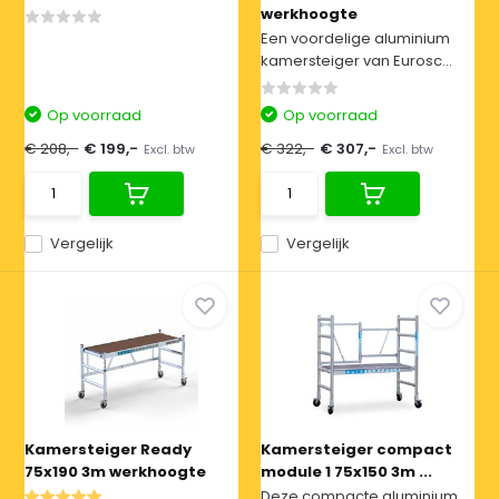
werkhoogte
Een voordelige aluminium
kamersteiger van Eurosc...
Op voorraad
Op voorraad
€ 208,-
€ 199,-
€ 322,-
€ 307,-
Excl. btw
Excl. btw
Vergelijk
Vergelijk
Kamersteiger Ready
Kamersteiger compact
75x190 3m werkhoogte
module 1 75x150 3m ...
Deze compacte aluminium