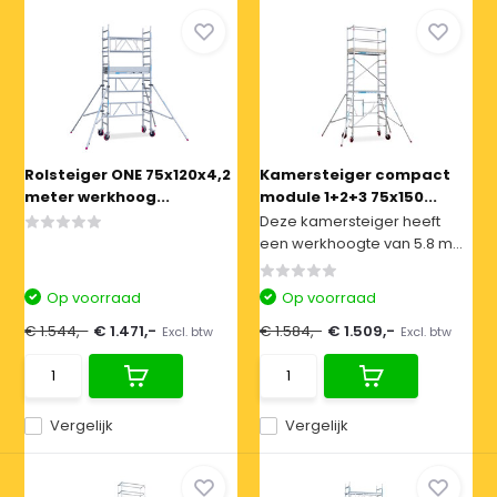
Rolsteiger ONE 75x120x4,2
Kamersteiger compact
meter werkhoog...
module 1+2+3 75x150...
Deze kamersteiger heeft
een werkhoogte van 5.8 m...
Op voorraad
Op voorraad
€ 1.544,-
€ 1.471,-
€ 1.584,-
€ 1.509,-
Excl. btw
Excl. btw
Vergelijk
Vergelijk