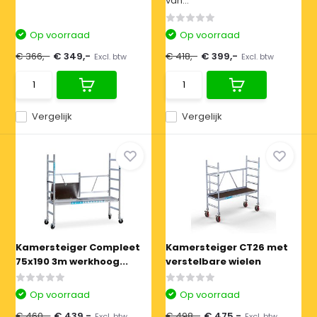
van...
Op voorraad
Op voorraad
€ 366,-
€ 349,-
€ 418,-
€ 399,-
Excl. btw
Excl. btw
Vergelijk
Vergelijk
Kamersteiger Compleet
Kamersteiger CT26 met
75x190 3m werkhoog...
verstelbare wielen
Op voorraad
Op voorraad
€ 460,-
€ 439,-
€ 498,-
€ 475,-
Excl. btw
Excl. btw