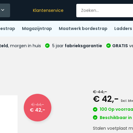
Klantenservice
destrap
Magazijntrap
Maatwerk bordestrap
Ladders
teld
, morgen in huis
5 jaar
fabrieksgarantie
GRATIS
ve
€ 44,-
€ 42,-
Excl. bt
€ 44,-
100 Op voorra
€ 42,-
Beschikbaar in 
Stalen voetplaat m