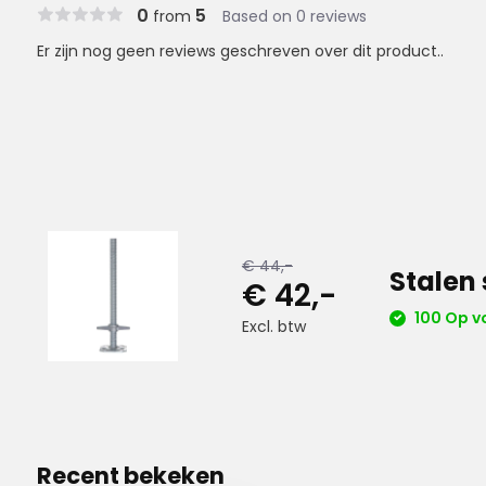
0
5
from
Based on 0 reviews
Er zijn nog geen reviews geschreven over dit product..
€ 44,-
Stalen
€ 42,-
100 Op v
Excl. btw
Recent bekeken