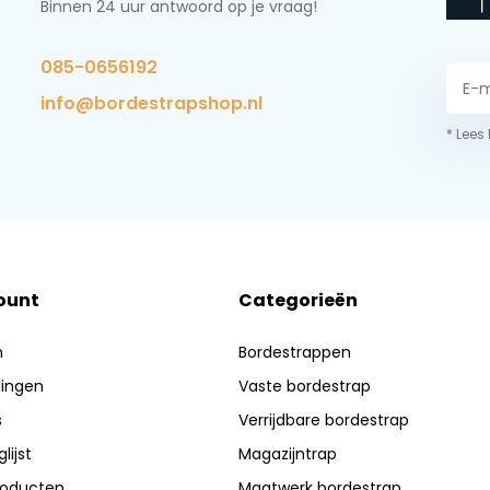
Binnen 24 uur antwoord op je vraag!
085-0656192
info@bordestrapshop.nl
* Lees
ount
Categorieën
n
Bordestrappen
lingen
Vaste bordestrap
s
Verrijdbare bordestrap
lijst
Magazijntrap
producten
Maatwerk bordestrap