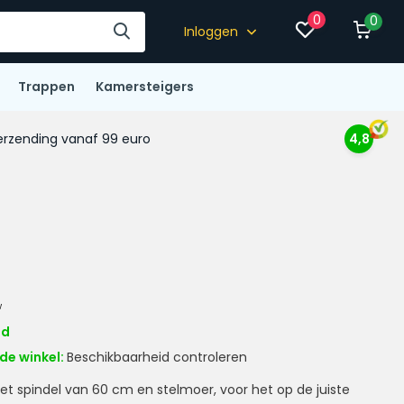
0
0
Inloggen
Trappen
Kamersteigers
rzending vanaf 99 euro
4,8
w
ad
de winkel:
Beschikbaarheid controleren
et spindel van 60 cm en stelmoer, voor het op de juiste