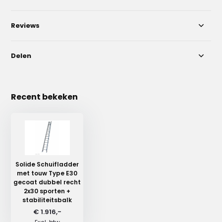
Reviews
Delen
Recent bekeken
Solide Schuifladder
met touw Type E30
gecoat dubbel recht
2x30 sporten +
stabiliteitsbalk
€ 1.916,-