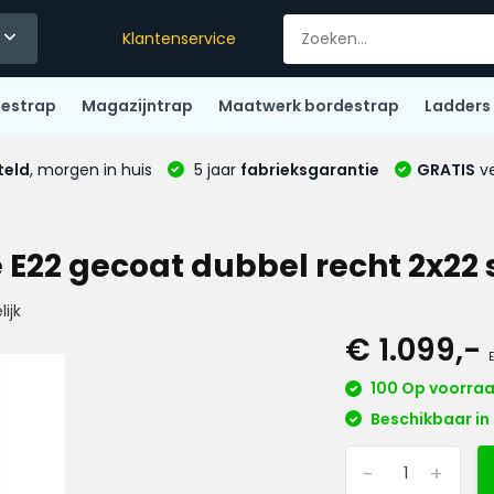
Klantenservice
destrap
Magazijntrap
Maatwerk bordestrap
Ladders
teld
, morgen in huis
5 jaar
fabrieksgarantie
GRATIS
ve
E22 gecoat dubbel recht 2x22 s
ijk
€ 1.099,-
100 Op voorra
Beschikbaar in 
-
+