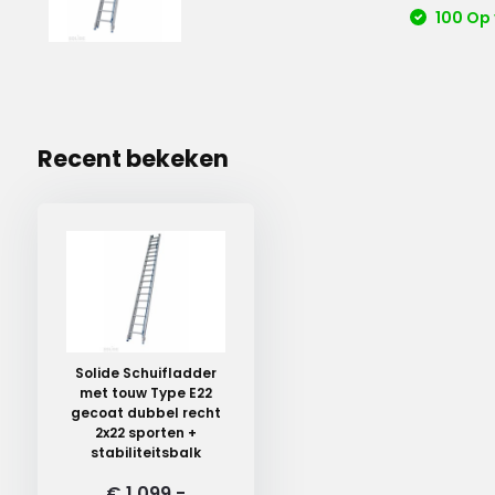
100 Op
Recent bekeken
Solide Schuifladder
met touw Type E22
gecoat dubbel recht
2x22 sporten +
stabiliteitsbalk
€ 1.099,-