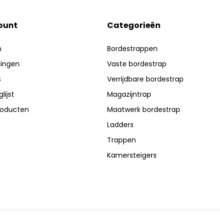
ount
Categorieën
n
Bordestrappen
lingen
Vaste bordestrap
s
Verrijdbare bordestrap
lijst
Magazijntrap
producten
Maatwerk bordestrap
Ladders
Trappen
Kamersteigers