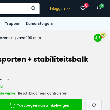
0
0
Inloggen
Trappen
Kamersteigers
rzending vanaf 99 euro
4,8
porten + stabiliteitsbalk
Excl. btw
ad
de winkel:
Beschikbaarheid controleren
Toevoegen aan winkelwagen