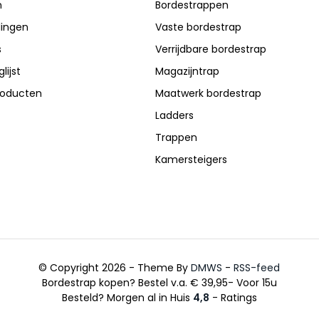
n
Bordestrappen
lingen
Vaste bordestrap
s
Verrijdbare bordestrap
lijst
Magazijntrap
producten
Maatwerk bordestrap
Ladders
Trappen
Kamersteigers
© Copyright 2026 - Theme By
DMWS
-
RSS-feed
Bordestrap kopen? Bestel v.a. € 39,95- Voor 15u
Besteld? Morgen al in Huis
4,8
- Ratings