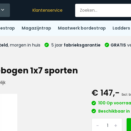
Klantenservice
destrap
Magazijntrap
Maatwerk bordestrap
Ladders
teld
, morgen in huis
5 jaar
fabrieksgarantie
GRATIS
ve
ebogen 1x7 sporten
ijk
€ 147,-
Excl. 
100 Op voorra
Beschikbaar in 
-
+