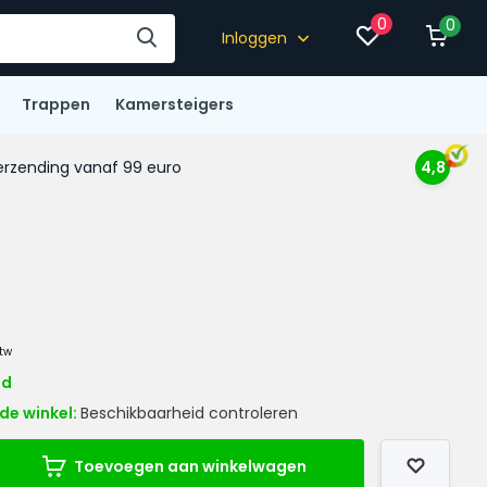
0
0
Inloggen
Trappen
Kamersteigers
rzending vanaf 99 euro
4,8
btw
ad
de winkel:
Beschikbaarheid controleren
Toevoegen aan winkelwagen