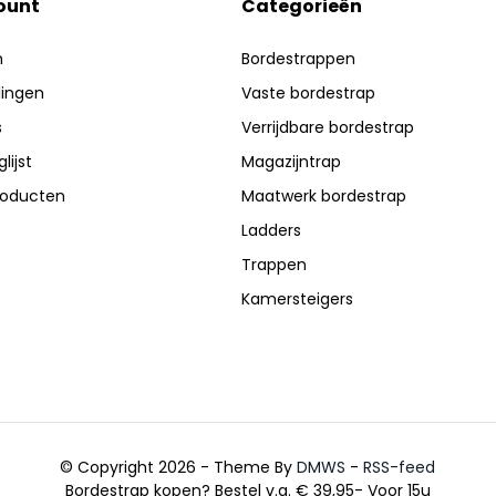
ount
Categorieën
n
Bordestrappen
lingen
Vaste bordestrap
s
Verrijdbare bordestrap
lijst
Magazijntrap
producten
Maatwerk bordestrap
Ladders
Trappen
Kamersteigers
© Copyright 2026 - Theme By
DMWS
-
RSS-feed
Bordestrap kopen? Bestel v.a. € 39,95- Voor 15u