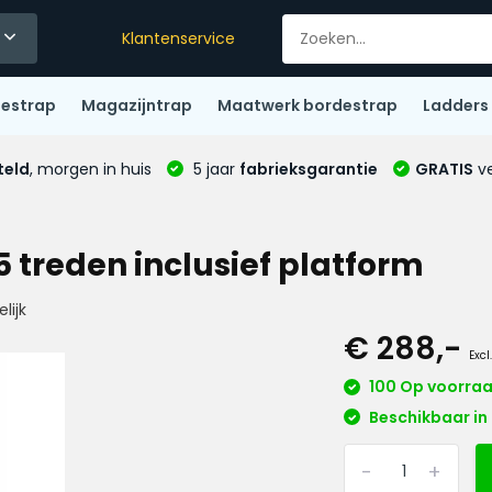
Klantenservice
destrap
Magazijntrap
Maatwerk bordestrap
Ladders
teld
, morgen in huis
5 jaar
fabrieksgarantie
GRATIS
ve
5 treden inclusief platform
lijk
€ 288,-
Excl
100 Op voorra
Beschikbaar in 
-
+