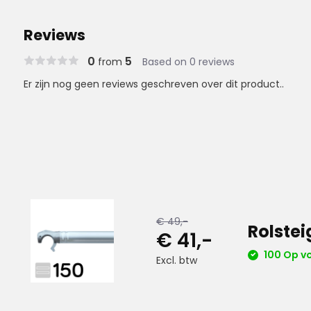
Reviews
0
5
from
Based on 0 reviews
Er zijn nog geen reviews geschreven over dit product..
€ 49,-
Rolstei
€ 41,-
100 Op v
Excl. btw