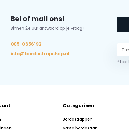
Bel of mail ons!
Binnen 24 uur antwoord op je vraag!
085-0656192
info@bordestrapshop.nl
* Lees
ount
Categorieën
n
Bordestrappen
lingen
Vaste bordestrap