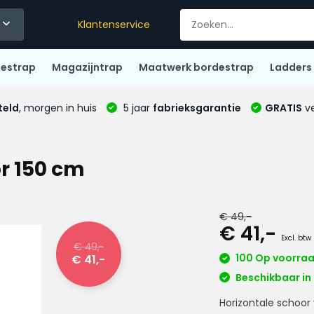
Klantenservice
destrap
Magazijntrap
Maatwerk bordestrap
Ladders
teld
, morgen in huis
5 jaar
fabrieksgarantie
GRATIS
ve
or 150 cm
€ 49,-
€ 41,-
Excl. btw
€ 49,-
100 Op voorra
€ 41,-
Beschikbaar in 
Horizontale schoo