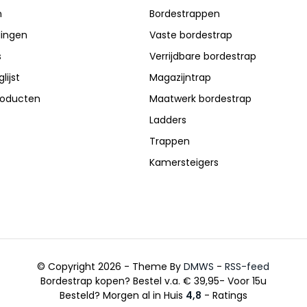
n
Bordestrappen
lingen
Vaste bordestrap
s
Verrijdbare bordestrap
lijst
Magazijntrap
producten
Maatwerk bordestrap
Ladders
Trappen
Kamersteigers
© Copyright 2026 - Theme By
DMWS
-
RSS-feed
Bordestrap kopen? Bestel v.a. € 39,95- Voor 15u
Besteld? Morgen al in Huis
4,8
- Ratings