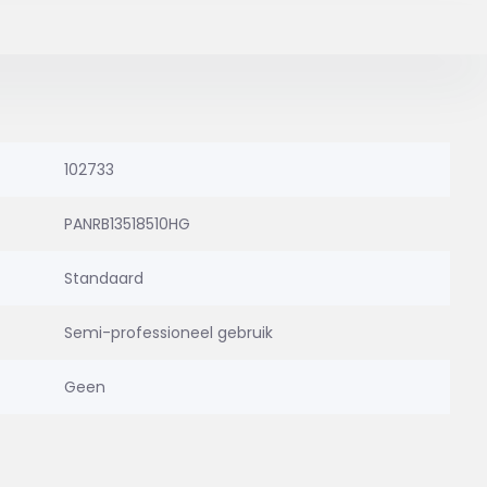
102733
PANRB13518510HG
Standaard
Semi-professioneel gebruik
Geen