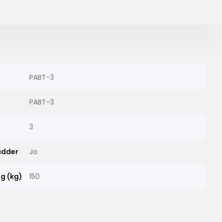
PABT-3
PABT-3
3
adder
Ja
g (kg)
150