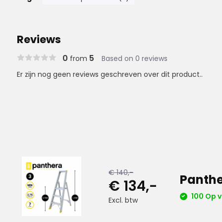
Reviews
0
5
from
Based on 0 reviews
Er zijn nog geen reviews geschreven over dit product..
€ 140,-
Panthe
€ 134,-
100 Op 
Excl. btw