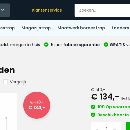
Klantenservice
destrap
Magazijntrap
Maatwerk bordestrap
Ladders
teld
, morgen in huis
5 jaar
fabrieksgarantie
GRATIS
ve
eden
Vergelijk
€ 140,-
€ 134,-
Excl. 
€ 140,-
100 Op voorra
€ 134,-
Beschikbaar in 
-
+