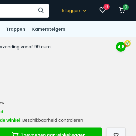
0
0
Inloggen
Trappen
Kamersteigers
rzending vanaf 99 euro
4,8
btw
ad
de winkel:
Beschikbaarheid controleren
Toevoegen aan winkelwagen