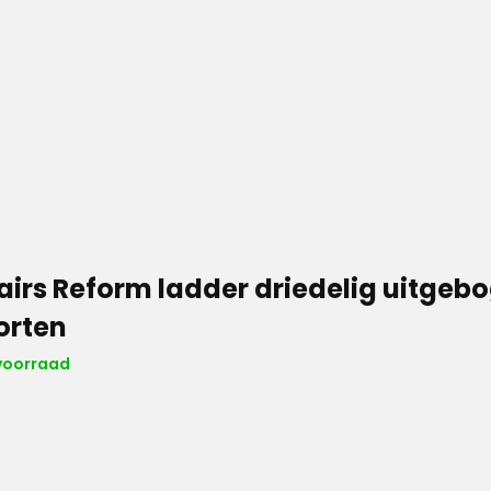
airs Reform ladder driedelig uitgeb
orten
voorraad