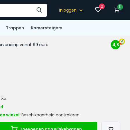
0
0
Inloggen
Trappen
Kamersteigers
rzending vanaf 99 euro
4,8
. btw
ad
de winkel:
Beschikbaarheid controleren
Toevoegen aan winkelwagen