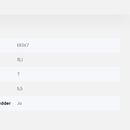
ER3X7
15,1
7
5,5
adder
Ja