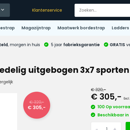
Klantenservice
destrap
Magazijntrap
Maatwerk bordestrap
Ladders
teld
, morgen in huis
5 jaar
fabrieksgarantie
GRATIS
ve
iedelig uitgebogen 3x7 sporten
ergelijk
€ 320,-
€ 305,-
Excl
€ 320,-
100 Op voorra
€ 305,-
Beschikbaar in 
-
+