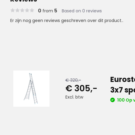
0
5
from
Based on 0 reviews
Er zijn nog geen reviews geschreven over dit product..
Eurost
€ 320,-
€ 305,-
3x7 sp
Excl. btw
100 Op 