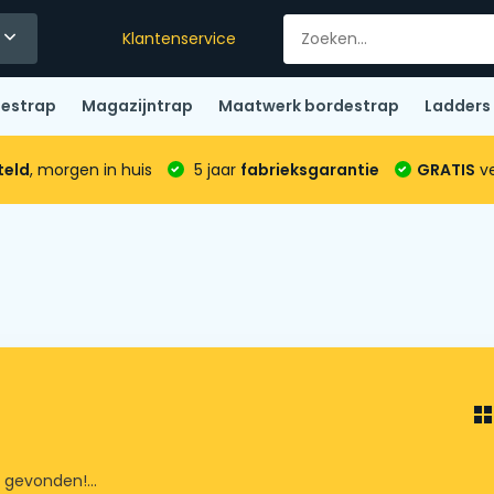
Klantenservice
destrap
Magazijntrap
Maatwerk bordestrap
Ladders
teld
, morgen in huis
5 jaar
fabrieksgarantie
GRATIS
ve
gevonden!...