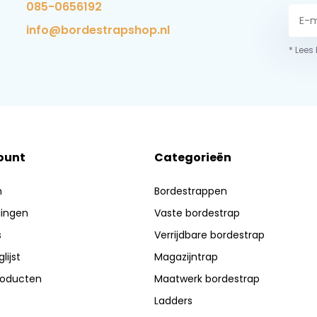
085-0656192
info@bordestrapshop.nl
* Lees
ount
Categorieën
n
Bordestrappen
lingen
Vaste bordestrap
s
Verrijdbare bordestrap
lijst
Magazijntrap
producten
Maatwerk bordestrap
Ladders