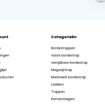
* Lees
ount
Categorieën
n
Bordestrappen
lingen
Vaste bordestrap
s
Verrijdbare bordestrap
lijst
Magazijntrap
producten
Maatwerk bordestrap
Ladders
Trappen
Kamersteigers