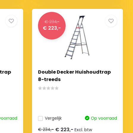
€ 234,-
€ 223,-
trap
Double Decker Huishoudtrap
8-treeds
voorraad
Vergelijk
Op voorraad
€ 223,-
€ 234,-
Excl. btw