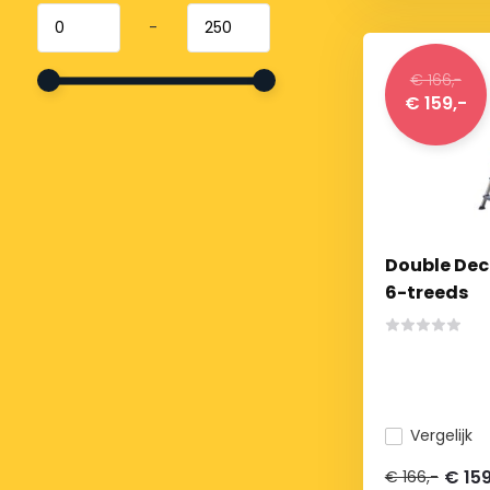
-
€ 166,-
€ 159,-
Double Dec
6-treeds
Vergelijk
€ 15
€ 166,-