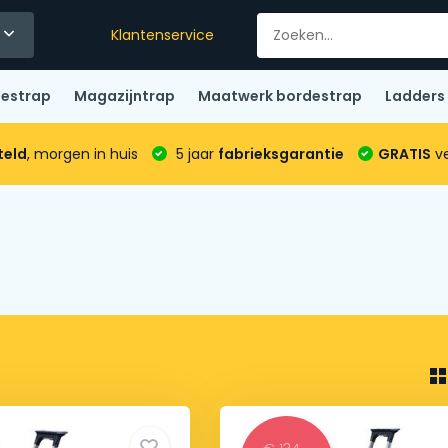
Klantenservice
destrap
Magazijntrap
Maatwerk bordestrap
Ladders
teld
, morgen in huis
5 jaar
fabrieksgarantie
GRATIS
ve