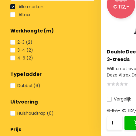
€ 117,-
€ 112,-
Alle merken
Altrex
Werkhoogte (m)
2-3
(2)
3-4
(2)
Double Dec
4-5
(2)
3-treeds
Wilt u net ev
Type ladder
Deze Altrex Do
Dubbel
(6)
Vergelijk
Uitvoering
€ 112
€ 117,-
Huishoudtrap
(6)
Prijs